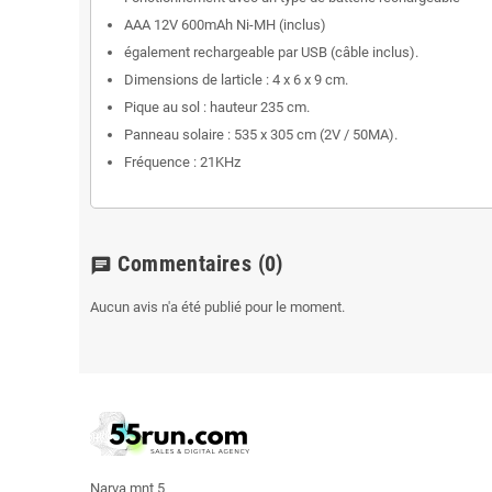
AAA 12V 600mAh Ni-MH (inclus)
également rechargeable par USB (câble inclus).
Dimensions de larticle : 4 x 6 x 9 cm.
Pique au sol : hauteur 235 cm.
Panneau solaire : 535 x 305 cm (2V / 50MA).
Fréquence : 21KHz
Commentaires
(0)
chat
Aucun avis n'a été publié pour le moment.
Narva mnt 5