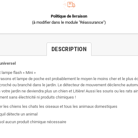
Politique de livraison
(à modifier dans le module "Réassurance")
DESCRIPTION
universel
 lampe flash « Mini »
rasons et lampe de poche est probablement le moyen le moins cher et le plus é
ccroché ou branché dans le jardin. Le détecteur de mouvement déclenche auto
otre jardin ne deviendra plus un chien et Litière! Aussi les souris ou les rats ain
nt sans électricité ni produits chimiques !
er les chiens les chats les oiseaux et tous les animaux domestiques
uil détecte un animal
 sol aucun produit chimique nécessaire