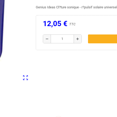
Genius Ideas Cl?ture sonique - r?pulsif solaire universe
12,05 €
TTC
remove
add
zoom_out_map