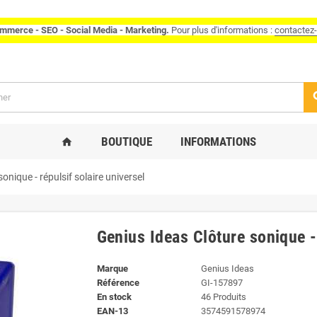
mmerce - SEO - Social Media - Marketing.
Pour plus d'informations :
contactez
se
BOUTIQUE
INFORMATIONS
home
onique - répulsif solaire universel
Genius Ideas Clôture sonique - 
Marque
Genius Ideas
Référence
GI-157897
En stock
46 Produits
EAN-13
3574591578974