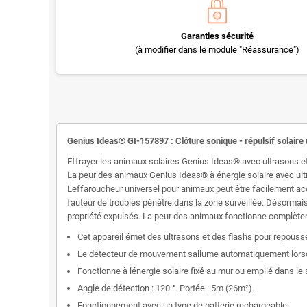
Garanties sécurité
(à modifier dans le module "Réassurance")
Genius Ideas® GI-157897 : Clôture sonique - répulsif solaire 
Effrayer les animaux solaires Genius Ideas® avec ultrasons et
La peur des animaux Genius Ideas® à énergie solaire avec ult
Leffaroucheur universel pour animaux peut être facilement a
fauteur de troubles pénètre dans la zone surveillée. Désormais v
propriété expulsés. La peur des animaux fonctionne complèteme
Cet appareil émet des ultrasons et des flashs pour repouss
Le détecteur de mouvement sallume automatiquement lorsq
Fonctionne à lénergie solaire fixé au mur ou empilé dans le
Angle de détection : 120 °. Portée : 5m (26m²).
Fonctionnement avec un type de batterie rechargeable