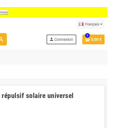
-nous
Français
0
arch
person
Connexion
0,00 €
répulsif solaire universel