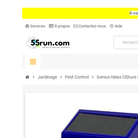
E-co
Services
À propos
Contactez-nous
Aide
card_giftcard
help_outline
view_headline
chevron_right
Jardinage
chevron_right
Pest Control
chevron_right
Genius Ideas Clôture s