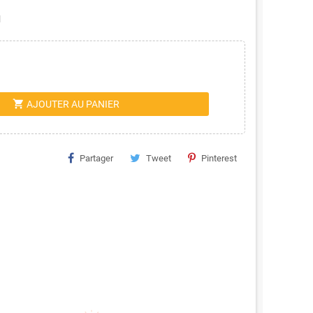
l
shopping_cart
AJOUTER AU PANIER
Partager
Tweet
Pinterest